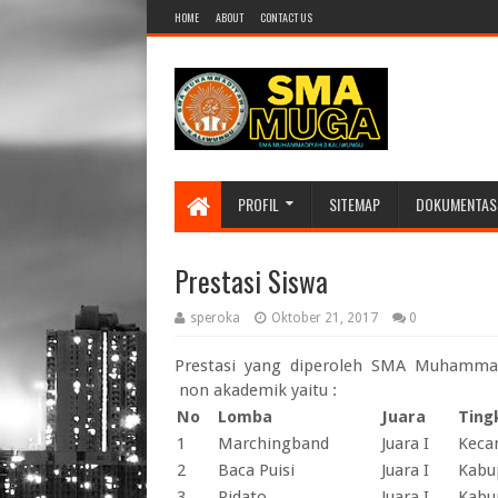
HOME
ABOUT
CONTACT US
PROFIL
SITEMAP
DOKUMENTAS
Prestasi Siswa
speroka
Oktober 21, 2017
0
Prestasi yang diperoleh SMA Muhamma
non akademik yaitu :
No
Lomba
Juara
Ting
1
Marchingband
Juara I
Keca
2
Baca Puisi
Juara I
Kabu
3
Pidato
Juara I
Kabu