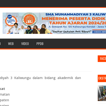
I
WEB
VIDEO
PPDB
FAC
EKST
diyah 3 Kaliwungu dalam bidang akademik dan
kat
matan
paten
paten