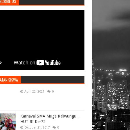
SCRIBE US
ATAN SISWA
April 22, 2021
0
Karnaval SMA Muga Kaliwungu _
HUT RI Ke-72
October 21, 2017
0