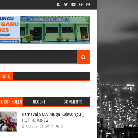
EBOOK
RA KURIKULER
RECENT
COMMENTS
Karnaval SMA Muga Kaliwungu _
HUT RI Ke-72
October 21, 2017
0