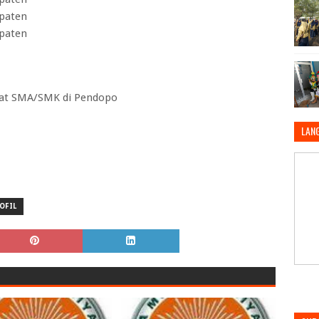
paten
paten
kat SMA/SMK di Pendopo
LAN
OFIL