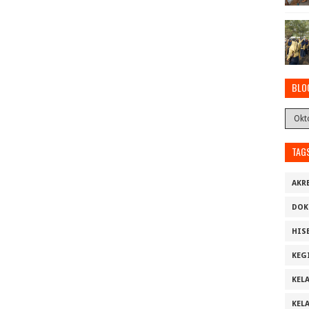
BLO
TAG
AKR
DOK
HIS
KEG
KELA
KELA