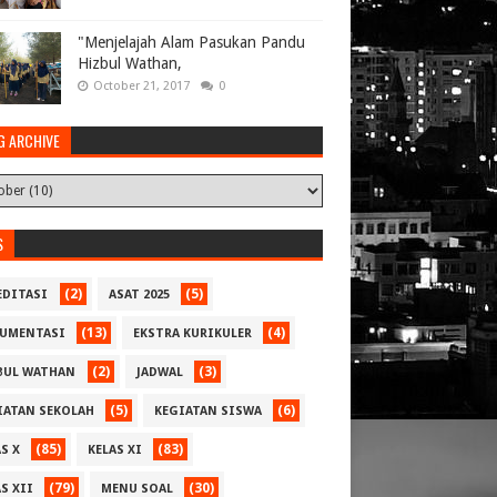
"Menjelajah Alam Pasukan Pandu
Hizbul Wathan,
October 21, 2017
0
G ARCHIVE
S
(2)
(5)
EDITASI
ASAT 2025
(13)
(4)
UMENTASI
EKSTRA KURIKULER
(2)
(3)
BUL WATHAN
JADWAL
(5)
(6)
IATAN SEKOLAH
KEGIATAN SISWA
(85)
(83)
S X
KELAS XI
(79)
(30)
S XII
MENU SOAL