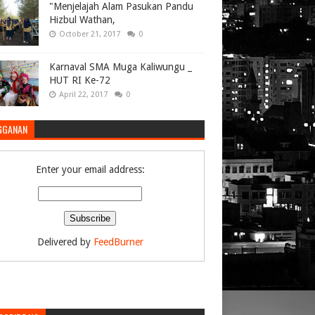
"Menjelajah Alam Pasukan Pandu
Hizbul Wathan,
October 21, 2017
0
Karnaval SMA Muga Kaliwungu _
HUT RI Ke-72
April 22, 2017
0
GGANAN
Enter your email address:
Delivered by
FeedBurner