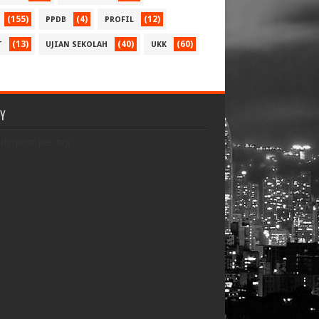
(155)
(4)
(12)
PPDB
PROFIL
(13)
(40)
(60)
T
UJIAN SEKOLAH
UKK
TY
uty/post-per-tag