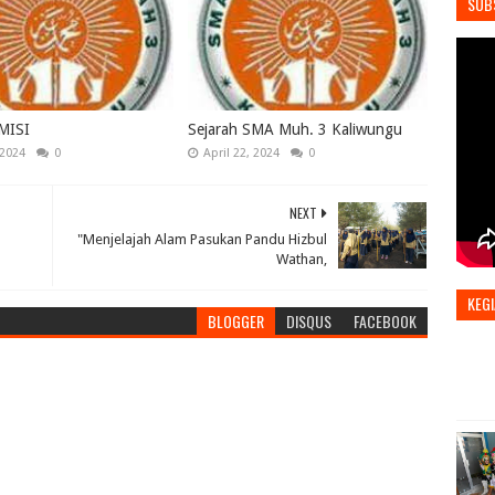
SUB
MISI
Sejarah SMA Muh. 3 Kaliwungu
 2024
0
April 22, 2024
0
NEXT
"Menjelajah Alam Pasukan Pandu Hizbul
Wathan,
KEGI
BLOGGER
DISQUS
FACEBOOK