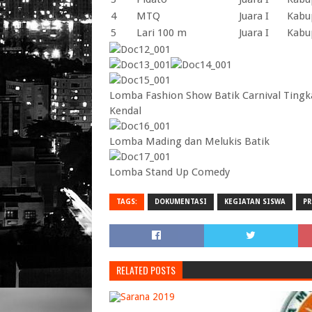
4
MTQ
Juara I
Kabu
5
Lari 100 m
Juara I
Kabu
Lomba Fashion Show Batik Carnival Ting
Kendal
Lomba Mading dan Melukis Batik
Lomba Stand Up Comedy
TAGS:
DOKUMENTASI
KEGIATAN SISWA
PR
RELATED POSTS